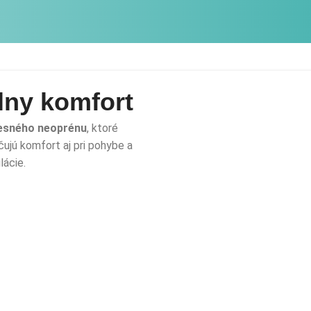
Svetelné spektrum ovplyvňuje psychiku a podporuje
emocionálnu rovnováhu počas ošetrenia.
lny komfort
esného neoprénu
, ktoré
ujú komfort aj pri pohybe a
lácie.