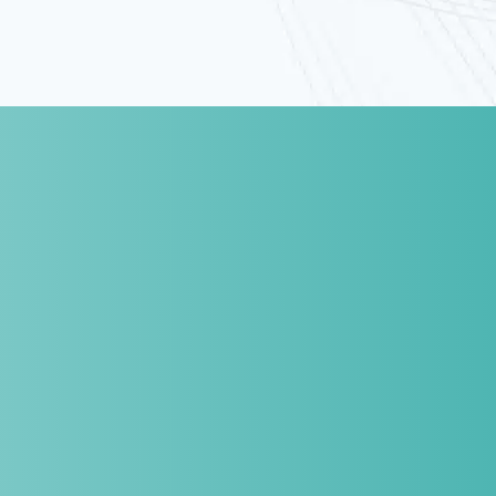
Hlavné technológie
EMS – elektrostimulácia
18 medicínskych elektród stimuluje svaly na kľúčových
oblastiach tela – ruky, brucho, zadok, stehná, lýtka.
Farebná terapia
(chromoterapia)