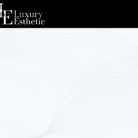
Skip to navigation
Skip to main content
Inovatívna technológia pre zoštíhľujúce
SHAPE BIKE
Multifunkčné zariadenie novej generácie na for
spevnenie svalstva.
Shape Bike je inovatívny profesionálny prístroj,
Slovensku kombinuje až
šesť pokročilých tec
ošetrení
– vrátane vákuovej terapie, EMS, inf
kolagénovej terapie, farebnej terapie a aromat
mimoriadne
efektívne, pohodlné a komplexn
prináša
viditeľné výsledky
už po niekoľkých po