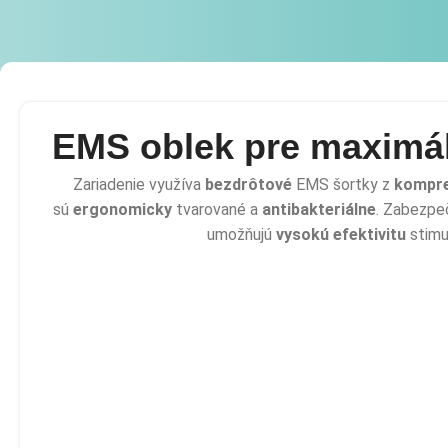
viditeľne ju
omladzuje.
EMS oblek pre maximá
Zariadenie využíva
bezdrôtové
EMS šortky z
kompr
sú
ergonomicky
tvarované a
antibakteriálne
. Zabezpeč
umožňujú
vysokú efektivitu
stimu