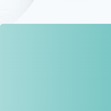
Vákuová terapia
Podtlak aktivuje krvný a lymfatický obeh, zvyšuje
metabolizmus a pomáha odbúravať tukové zásoby.
LED kolagénová terapia
Stimuluje tvorbu kolagénu, zlepšuje kvalitu pokožky a