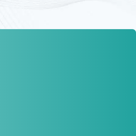
Infračervené žiarenie (IR-A, IR-
B, IR-C)
Preniká hlboko do tkaniva, zvyšuje teplotu, urýchľuje
regeneráciu a podporuje detoxikáciu.
Aromaterapia
Vďaka prírodným esenciám vytvára príjemnú atmosféru