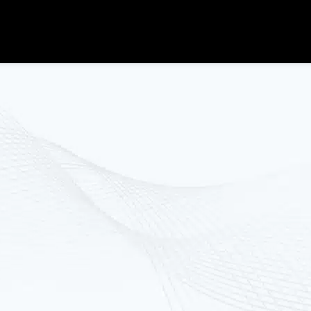
 procedúry
movanie postavy, celulitídu a
 ktorý ako jediný na
hnológií v jednom
račerveného žiarenia, LED
erapie. Výsledkom je
é ošetrenie
, ktoré
užitiach.