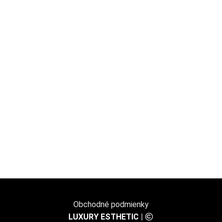
a
Prečo kúp
Sme jed
Poskytujeme kompletn
Zabez
Máme skúsenosti v ob
Vybavenie prístroja,
Obchodné podmienky
LUXURY ESTHETIC
|