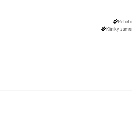
Rehabi
Kliniky zame
Shape Bike