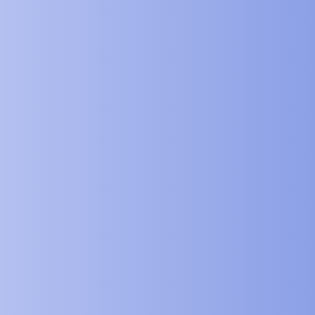
360° chladenie dosahuje - 18° za 2
minúty
Chladenie sa pri kontakte s pokožkou zvyšuje o 300
%.