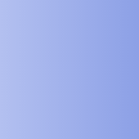
360° chladenie dosahuje - 18° za 2
minúty
Rovnomernosť škvrny sa zvyšuje o 100 %. Hustota
energie sa zvyšuje o 20 %. Účinnosť sa zvyšuje o 50
%.