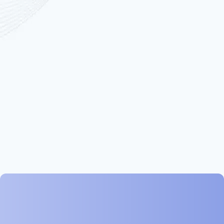
Jedna rukoväť, tri rôzne nadstavce.
15*15 mm, 15*30 mm, 8*8 mm možno voľne prepínať