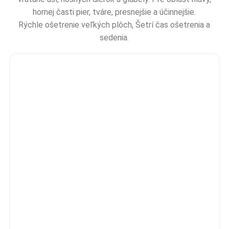
hornej časti pier, tváre, presnejšie a účinnejšie.
Rýchle ošetrenie veľkých plôch, Šetrí čas ošetrenia a
sedenia.
Určený na všetky typy pokožky a
chĺpkov.
Odporúčaný počet ošetrení 3-4.
Alex 755 nm Pre jemné a zvyškové vlasy.
Dióda 808 nm Na rýchle laserové
odstraňovanie chĺpkov.
940 Účinne preniká do hĺbky a absorbuje
cieľový chromofor
Dlhý pulzný YAG 1064 nm Hlbšie prenikanie
do folikulov a vhodný pre tmavšiu pokožku.