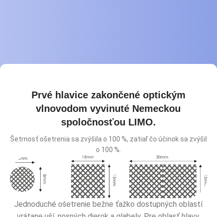
Používa Nemecký Limo svetelný
kryštál,
Veľkosť bodu nastaviteľná pomocou magnetického
sania.
Prvé hlavice zakončené optickým
vlnovodom vyvinuté Nemeckou
spoločnosťou LIMO.
Šetrnosť ošetrenia sa zvýšila o 100 %, zatiaľ čo účinok sa zvýšil
o 100 %.
Jednoduché ošetrenie bežne ťažko dostupných oblastí
vrátane uší, nosných dierok a glabely. Pre oblasť hlavy,