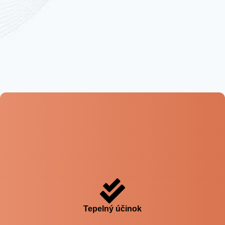
Prečo si vybrať EHIT pre váš salón alebo
kliniku?
EHIT poskytuje trojitý účinok vďaka svojim unikátnym
vlastnostiam:
Tepelný účinok