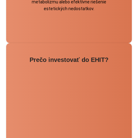
metabolizmu alebo efektívne riešenie
estetických nedostatkov.
Prečo investovať do EHIT?
Špičková technológia pre vašu kliniku alebo
salón
Zvýšenie spokojnosti a lojalitu klientov
vďaka viditeľným a dlhodobým výsledkom
Rozšírenie ponuky o moderné neinvazívne
riešenia, ktoré zodpovedajú požiadavkám
dnešných klientov