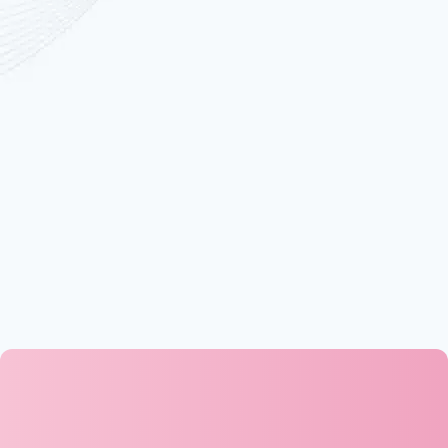
Komplexné výhody pre Vašich klientov
I-model esthetic poskytuje až 40 000 reálnych kontrakcií za