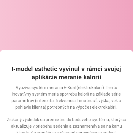
ktorá udržiava spodnú časť brucha a reguluje
zvierače, čím im umožňuje správne plniť ich funkciu.
Niektoré situácie, ako napríklad tehotentvso, pôrod,
menopauza alebo operácia, môžu poškodiť alebo
oslabiť svaly panvového dna, čo môže viesť okrem
iného k sexuálnym problémom a inkontinencii moču.
I-model esthetic vyvinul v rámci svojej
aplikácie meranie kalorií
Využíva systém merania E-Kcal (elektrokalorií). Tento
inovatívny systém meria spotrebu kalorií na základe série
parametrov (intenzita, frekvencia, hmotnosť, výška, vek a
pohlavie klienta) potrebných na výpočet elektrokalórii.
Získaný výsledok sa premietne do bodového systému, ktorý sa
aktualizuje v priebehu sedenia a zaznamenáva sa na kartu
klienta, čo umožňuje vzájomné porovnávanie sedení.